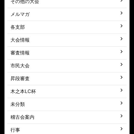
その他の大会
メルマガ
各支部
大会情報
審査情報
市民大会
昇段審査
木之本LC杯
未分類
稽古会案内
行事