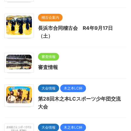
稽古会案内
長浜市合同稽古会 R4年9月17日
（土）
審査情報
審査情報
大会情報
木之本LC杯
第28回木之本LCスポーツ少年団交流
大会
大会情報
木之本LC杯