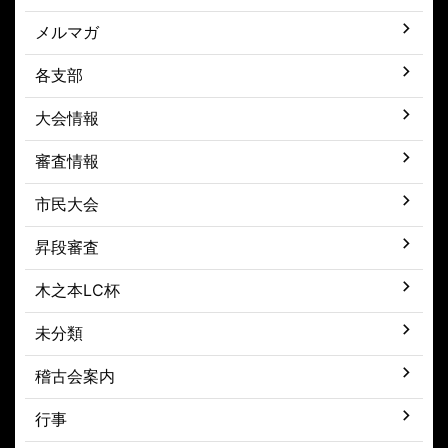
メルマガ
各支部
大会情報
審査情報
市民大会
昇段審査
木之本LC杯
未分類
稽古会案内
行事