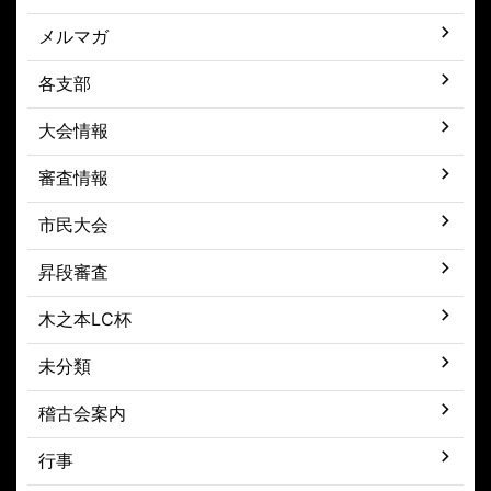
メルマガ
各支部
大会情報
審査情報
市民大会
昇段審査
木之本LC杯
未分類
稽古会案内
行事