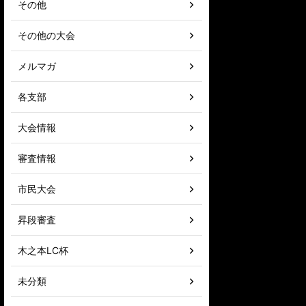
その他
その他の大会
メルマガ
各支部
大会情報
審査情報
市民大会
昇段審査
木之本LC杯
未分類