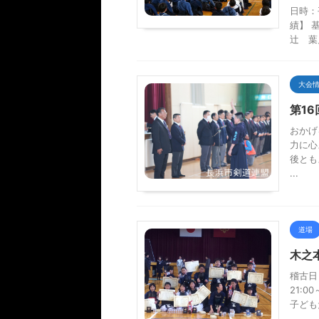
日時：
績】 
辻 葉
大会
第1
おかげ
力に心
後とも
...
道場
木之
稽古日
21:
子ども