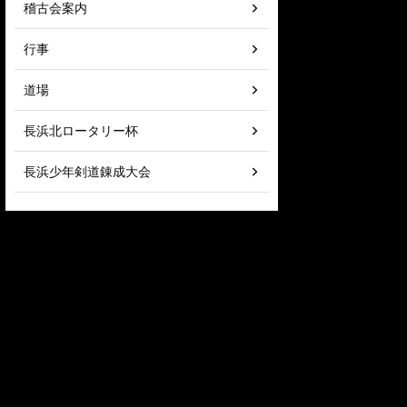
稽古会案内
行事
道場
長浜北ロータリー杯
長浜少年剣道錬成大会