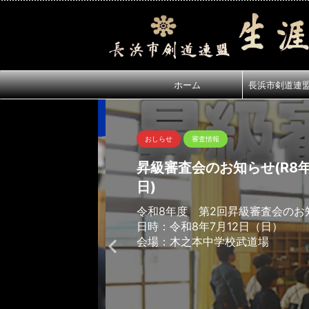
ホーム
長浜市剣道連
おしらせ
審査情報
昇級審査会のお知らせ(R8年7
日)
令和8年度 第2回昇級審査会のお
日時：令和8年7月12日（日）
会場：木之本中学校武道場