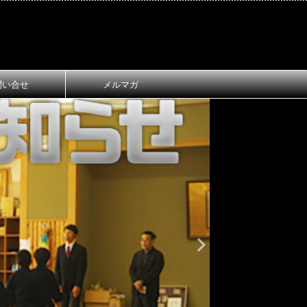
問い合せ
メルマガ
おしらせ
大
第1回 長
ご案内
第1回 長浜
令和8年3月