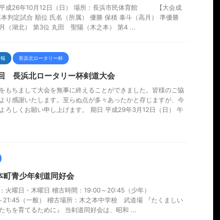
平成26年10月12日（日） 場所：長浜市民体育館 【大会成
基本判定試合 順位 氏名（所属） 優勝 保積 泰斗（高月） 準優勝
月（湖北） 第3位 丸田 聖陽（木之本） 第4 ...
情報
長浜北ロータリー杯
6回 長浜北ロータリー杯剣道大会
をもちまして大会を無事に終えることができました。皆様のご協
より感謝いたします。至らぬ点が多々あったかと存じますが、今
よろしくお願い申し上げます。 期日 平成29年3月12日（日） 午
本町青少年剣道同好会
：火曜日・木曜日 稽古時間：19:00～20:45（少年）
00～21:45（一般） 稽古場所：木之本中学校 武道場 『たくましい
たちを育てるために』 当剣道同好会は、昭和 ...