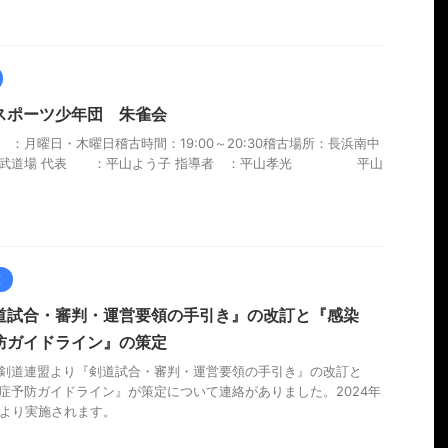
スポーツ少年団 朱雀会
 ：月曜日・木曜日稽古時間：19:00～20:30稽古場所：長浜南中
 武道場 代表 ：平山よう子 指導者 ：平山孝光 平山
類
道試合・審判・運営要領の手引き』の改訂と『感染
防ガイドライン』の策定
剣道連盟より『剣道試合・審判・運営要領の手引き』の改訂と
症予防ガイドライン』が策定について連絡がありました。2024年
日より実施されます。