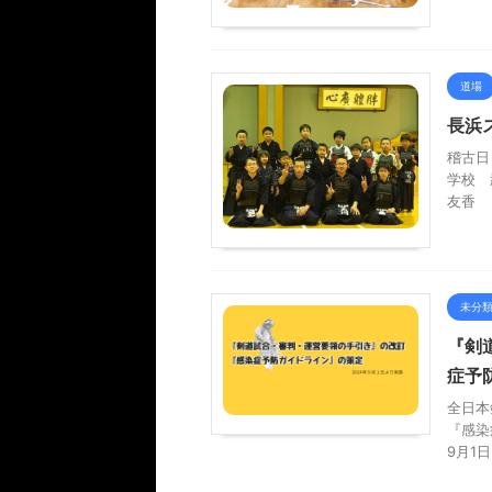
道場
長浜
稽古日
学校
友香
未分
『剣
症予
全日本
『感染
9月1