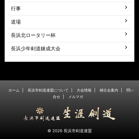
行事
道場
長浜北ロータリー杯
長浜少年剣道錬成大会
ホーム
長浜市剣道連盟について
大会情報
稽古会案内
問い
合せ
メルマガ
© 2026 長浜市剣道連盟