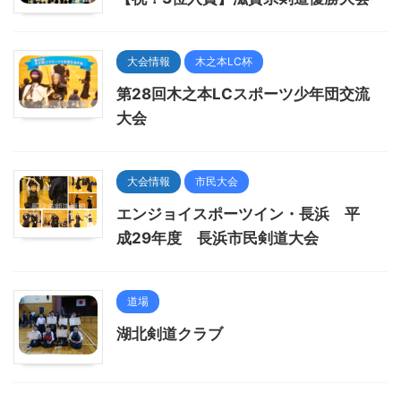
大会情報
木之本LC杯
第28回木之本LCスポーツ少年団交流
大会
大会情報
市民大会
エンジョイスポーツイン・長浜 平
成29年度 長浜市民剣道大会
道場
湖北剣道クラブ