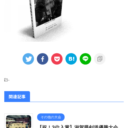
-
関連記事
その他の大会
【祝！3位入賞】滋賀県剣道優勝大会