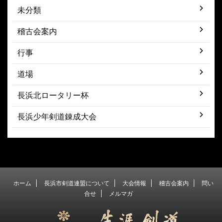
未分類
稽古会案内
行事
道場
長浜北ロータリー杯
長浜少年剣道錬成大会
ホーム
長浜市剣道連盟について
大会情報
稽古会案内
問い
合せ
メルマガ