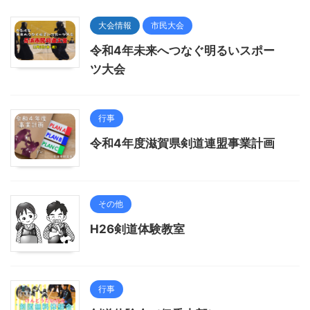
大会情報
市民大会
令和4年未来へつなぐ明るいスポー
ツ大会
行事
令和4年度滋賀県剣道連盟事業計画
その他
H26剣道体験教室
行事