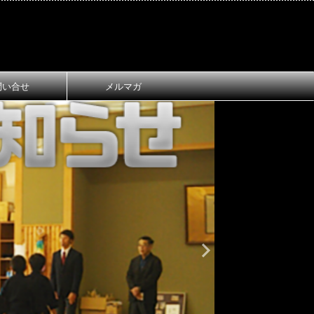
問い合せ
メルマガ
おしらせ
大
第1回 長
ご案内
第1回 長浜
令和8年3月