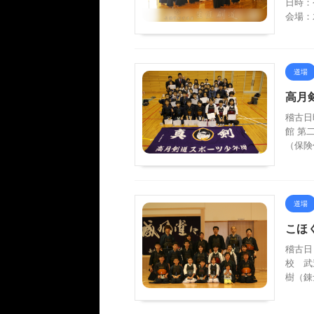
日時：
会場：
道場
高月
稽古日
館 第
（保険
道場
こほ
稽古日
校 武
樹（