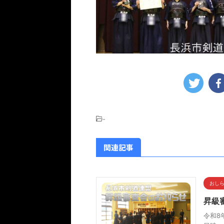
-
関連記事
おし
昇級審
令和8