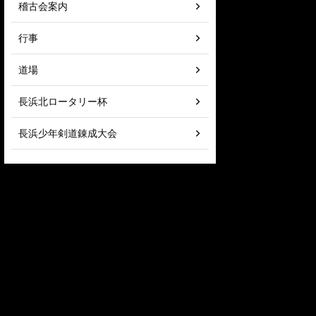
稽古会案内
行事
道場
長浜北ロータリー杯
長浜少年剣道錬成大会