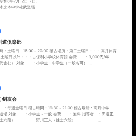
令和8年7月12日（日）
木之本中学校武道場
剣道倶楽部
時：土曜日 18:00～20:00 稽古場所：第二土曜日・・・高月体育
二土曜日以外・・・古保利小学校体育館 会費 ：3,000円/年
代含む） 対象 ：小学生・中学生（一般も可） ...
く剣友会
 ：毎週金曜日 稽古時間：19:30～21:00 稽古場所：高月中学
道場 対象 ：小学生～一般 会費 ：無料 指導者 ：田邉正
錬士六段） 野川正人（錬士六段） ...