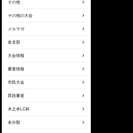
その他
その他の大会
メルマガ
各支部
大会情報
審査情報
市民大会
昇段審査
木之本LC杯
未分類