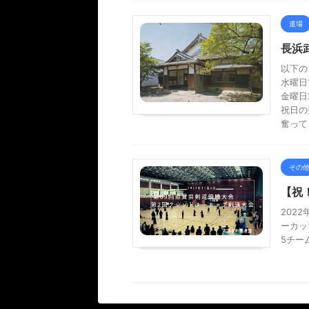
道場
長浜
以下の
水曜日1
金曜日2
祝日の
奮って
その
【祝
202
ーカッ
5チー