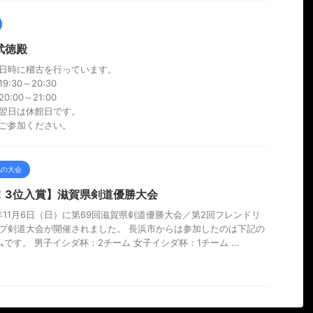
武徳殿
日時に稽古を行っています。
9:30～20:30
0:00～21:00
翌日は休館日です。
ご参加ください。
他の大会
！3位入賞】滋賀県剣道優勝大会
2年11月6日（日）に第69回滋賀県剣道優勝大会／第2回フレンドリ
プ剣道大会が開催されました。 長浜市からは参加したのは下記の
ムです。 男子イシダ杯：2チーム 女子イシダ杯：1チーム ...