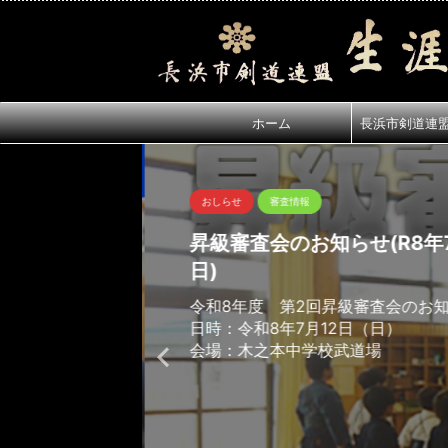
ホーム
長浜市剣道連
おしらせ
審査情報
昇級審査会のお知らせ(R8年7
日)
令和8年度 第2回昇級審査会のお
日時：令和8年7月12日（日）
会場：木之本中学校武道場