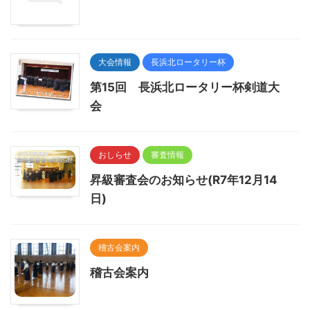
大会情報
長浜北ロータリー杯
第15回 長浜北ロータリー杯剣道大
会
おしらせ
審査情報
昇級審査会のお知らせ(R7年12月14
日)
稽古会案内
稽古会案内