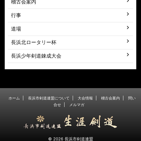
稽古会案内
行事
道場
長浜北ロータリー杯
長浜少年剣道錬成大会
ホーム
長浜市剣道連盟について
大会情報
稽古会案内
問い
合せ
メルマガ
© 2026 長浜市剣道連盟