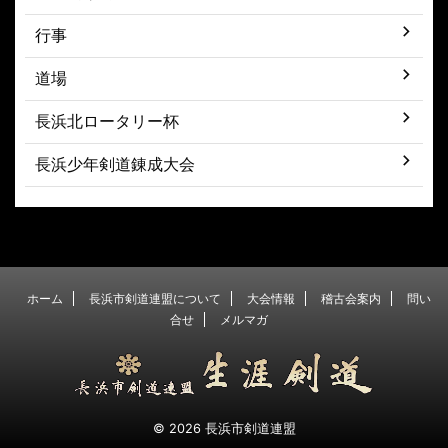
行事
道場
長浜北ロータリー杯
長浜少年剣道錬成大会
ホーム
長浜市剣道連盟について
大会情報
稽古会案内
問い
合せ
メルマガ
© 2026 長浜市剣道連盟