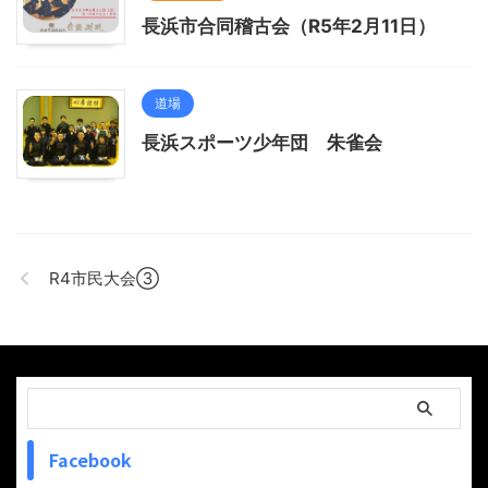
長浜市合同稽古会（R5年2月11日）
道場
長浜スポーツ少年団 朱雀会
R4市民大会③
Facebook