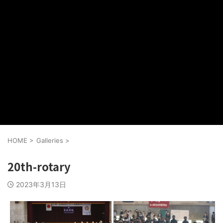
HOME
>
Galleries
>
20th-rotary
2023年3月13日