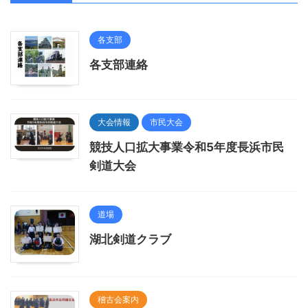
各支部
各支部連絡
大会情報
市民大会
競技人口拡大事業令和5年度長浜市民
剣道大会
道場
湖北剣道クラブ
稽古会案内