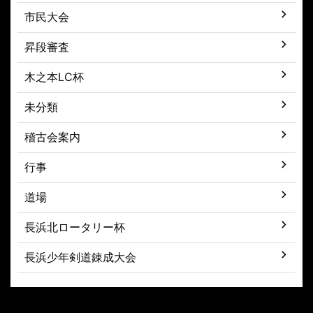
市民大会
昇段審査
木之本LC杯
未分類
稽古会案内
行事
道場
長浜北ロータリー杯
長浜少年剣道錬成大会