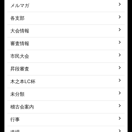
メルマガ
各支部
大会情報
審査情報
市民大会
昇段審査
木之本LC杯
未分類
稽古会案内
行事
道場