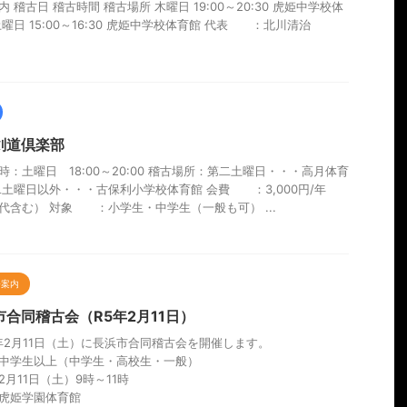
 稽古日 稽古時間 稽古場所 木曜日 19:00～20:30 虎姫中学校体
土曜日 15:00～16:30 虎姫中学校体育館 代表 ：北川清治
剣道倶楽部
時：土曜日 18:00～20:00 稽古場所：第二土曜日・・・高月体育
二土曜日以外・・・古保利小学校体育館 会費 ：3,000円/年
代含む） 対象 ：小学生・中学生（一般も可） ...
会案内
市合同稽古会（R5年2月11日）
3年2月11日（土）に長浜市合同稽古会を開催します。
中学生以上（中学生・高校生・一般）
2月11日（土）9時～11時
虎姫学園体育館