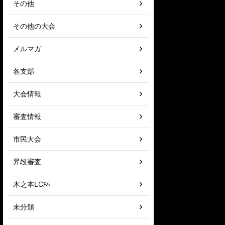
その他
その他の大会
メルマガ
各支部
大会情報
審査情報
市民大会
昇段審査
木之本LC杯
未分類