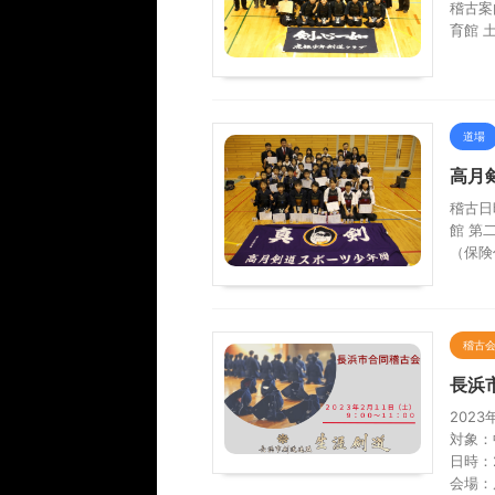
稽古案内
育館 
道場
高月
稽古日
館 第
（保険
稽古
長浜
202
対象：
日時：
会場：