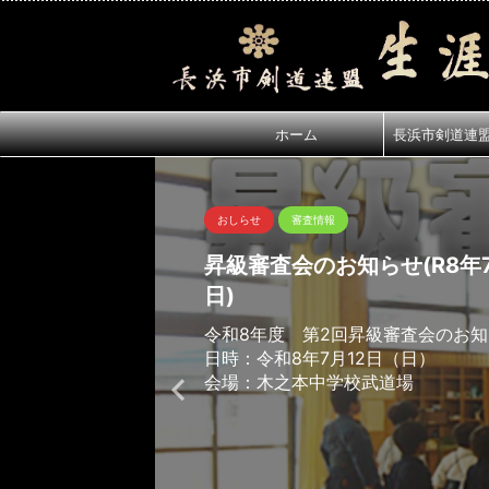
ホーム
長浜市剣道連
おしらせ
審査情報
昇級審査会のお知らせ(R8年7
日)
令和8年度 第2回昇級審査会のお
日時：令和8年7月12日（日）
会場：木之本中学校武道場