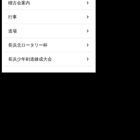
稽古会案内
行事
道場
長浜北ロータリー杯
長浜少年剣道錬成大会