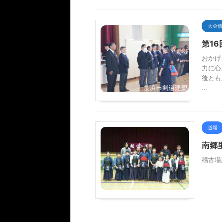
大会
第1
おかげ
力に心
後とも
...
道場
南郷
稽古場