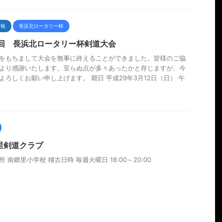
情報
長浜北ロータリー杯
6回 長浜北ロータリー杯剣道大会
をもちまして大会を無事に終えることができました。皆様のご協
より感謝いたします。至らぬ点が多々あったかと存じますが、今
よろしくお願い申し上げます。 期日 平成29年3月12日（日） 午
里剣道クラブ
所 南郷里小学校 稽古日時 毎週火曜日 18:00～20:00