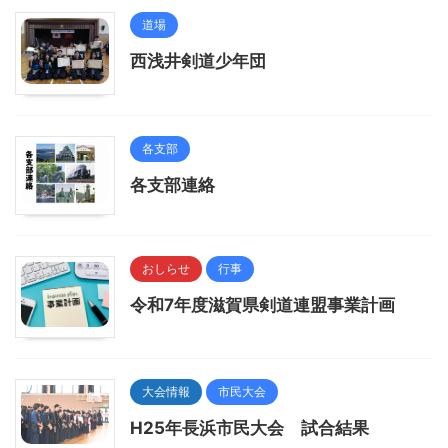
道場
西浅井剣道少年団
各支部
各支部連絡
おしらせ
行事
令和7年度滋賀県剣道連盟事業計画
大会情報
市民大会
H25年長浜市民大会 試合結果