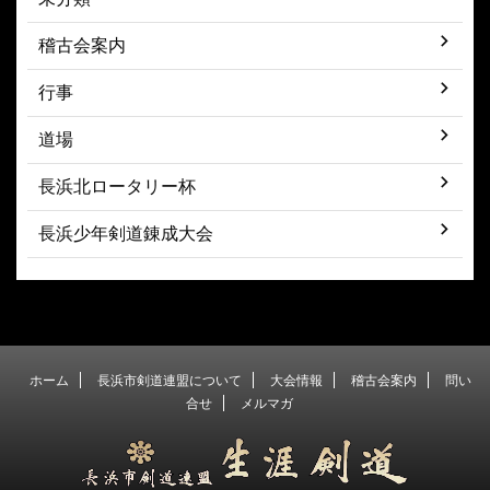
稽古会案内
行事
道場
長浜北ロータリー杯
長浜少年剣道錬成大会
ホーム
長浜市剣道連盟について
大会情報
稽古会案内
問い
合せ
メルマガ