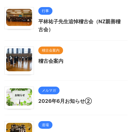
行事
平林祐子先生追悼稽古会（NZ親善稽
古会）
稽古会案内
稽古会案内
メルマガ
2026年6月お知らせ②
道場