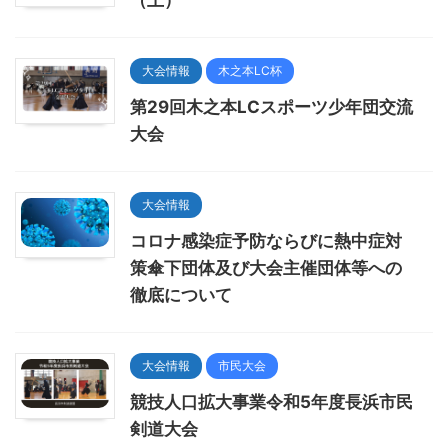
（土）
大会情報
木之本LC杯
第29回木之本LCスポーツ少年団交流
大会
大会情報
コロナ感染症予防ならびに熱中症対
策傘下団体及び大会主催団体等への
徹底について
大会情報
市民大会
競技人口拡大事業令和5年度長浜市民
剣道大会