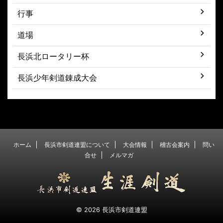
行事
道場
長浜北ロータリー杯
長浜少年剣道錬成大会
ホーム
長浜市剣道連盟について
大会情報
稽古会案内
問い
合せ
メルマガ
© 2026 長浜市剣道連盟