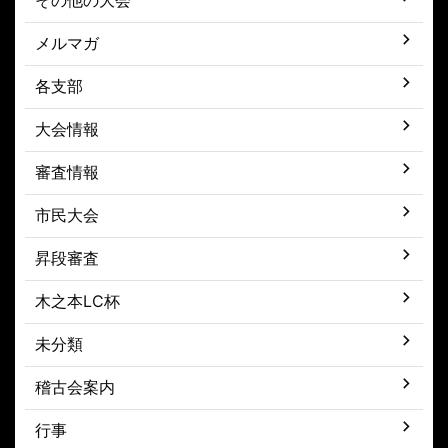
その他の大会
メルマガ
各支部
大会情報
審査情報
市民大会
昇段審査
木之本LC杯
未分類
稽古会案内
行事