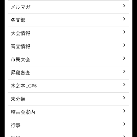
メルマガ
各支部
大会情報
審査情報
市民大会
昇段審査
木之本LC杯
未分類
稽古会案内
行事