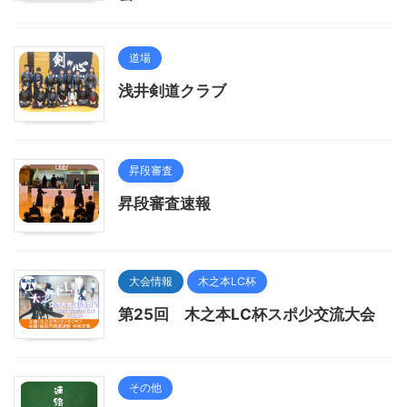
道場
浅井剣道クラブ
昇段審査
昇段審査速報
大会情報
木之本LC杯
第25回 木之本LC杯スポ少交流大会
その他