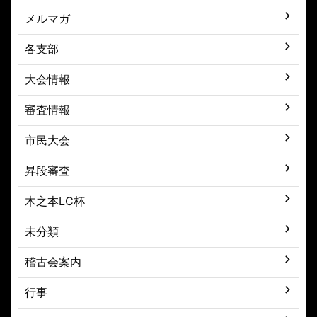
メルマガ
各支部
大会情報
審査情報
市民大会
昇段審査
木之本LC杯
未分類
稽古会案内
行事