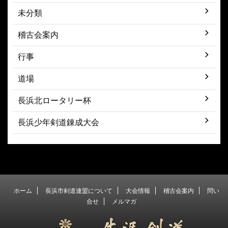
未分類
稽古会案内
行事
道場
長浜北ロータリー杯
長浜少年剣道錬成大会
ホーム
長浜市剣道連盟について
大会情報
稽古会案内
問い
合せ
メルマガ