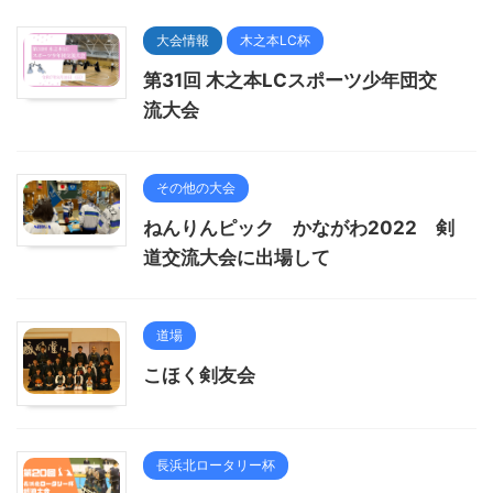
大会情報
木之本LC杯
第31回 木之本LCスポーツ少年団交
流大会
その他の大会
ねんりんピック かながわ2022 剣
道交流大会に出場して
道場
こほく剣友会
長浜北ロータリー杯