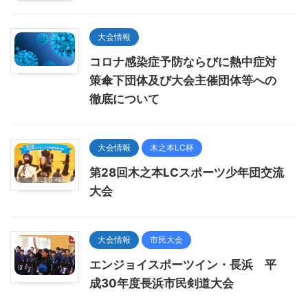
大会情報
コロナ感染症予防ならびに熱中症対
策傘下団体及び大会主催団体等への
徹底について
大会情報
木之本LC杯
第28回木之本LCスポーツ少年団交流
大会
大会情報
市民大会
エンジョイスポーツイン・長浜 平
成30年度長浜市民剣道大会