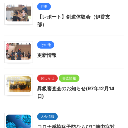
行事
【レポート】剣道体験会（伊香支
部）
その他
更新情報
おしらせ
審査情報
昇級審査会のお知らせ(R7年12月14
日)
大会情報
コロナ感染症予防ならびに熱中症対