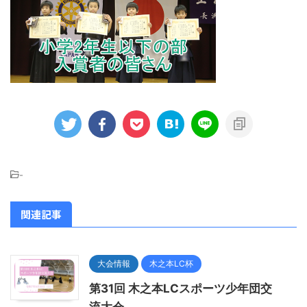
-
関連記事
大会情報
木之本LC杯
第31回 木之本LCスポーツ少年団交