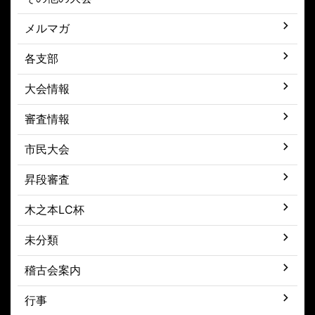
メルマガ
各支部
大会情報
審査情報
市民大会
昇段審査
木之本LC杯
未分類
稽古会案内
行事