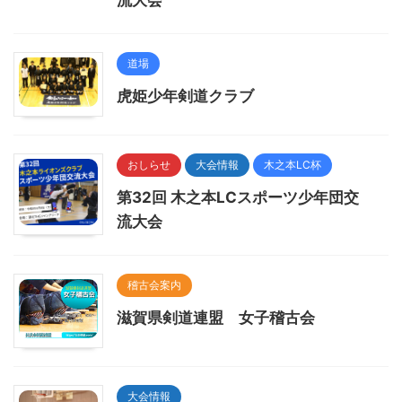
流大会
道場
虎姫少年剣道クラブ
おしらせ
大会情報
木之本LC杯
第32回 木之本LCスポーツ少年団交
流大会
稽古会案内
滋賀県剣道連盟 女子稽古会
大会情報