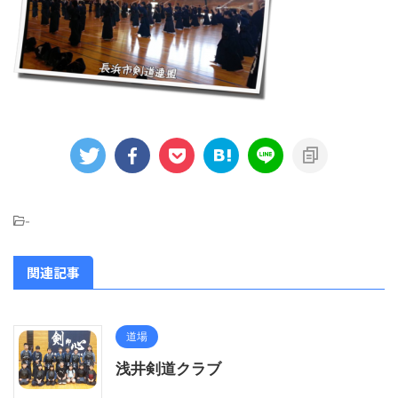
-
関連記事
道場
浅井剣道クラブ