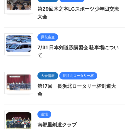
第29回木之本LCスポーツ少年団交流
大会
昇段審査
7/31 日本剣道形講習会 駐車場につい
て
大会情報
長浜北ロータリー杯
第17回 長浜北ロータリー杯剣道大
会
道場
南郷里剣道クラブ