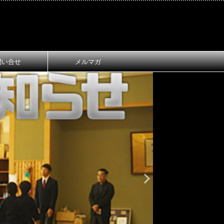
問い合せ
メルマガ
おしらせ
大
第1回 長
ご案内
第1回 長浜
令和8年3月