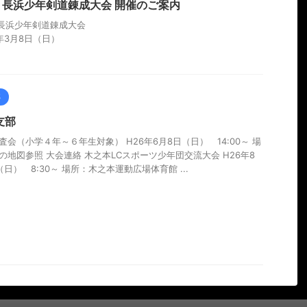
回 長浜少年剣道錬成大会 開催のご案内
 長浜少年剣道錬成大会
年3月8日（日）
部
支部
査会（小学４年～６年生対象） H26年6月8日（日） 14:00～ 場
の地図参照 大会連絡 木之本LCスポーツ少年団交流大会 H26年8
（日） 8:30～ 場所：木之本運動広場体育館 ...