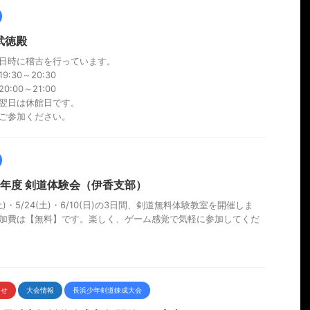
武徳殿
日時に稽古を行っています。
9:30～20:30
0:00～21:00
翌日は休館日です。
ご参加ください。
25年度 剣道体験会（伊香支部）
(土)・5/24(土)・6/10(日)の3日間、剣道無料体験教室を開催しま
加費は【無料】です。楽しく、ゲーム感覚で気軽に参加してくだ
らせ
大会情報
長浜少年剣道錬成大会