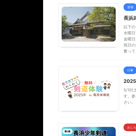
道場
長浜
以下の
水曜日1
金曜日2
祝日の
奮って
行事
20
5/10
す。参
さい。
おし