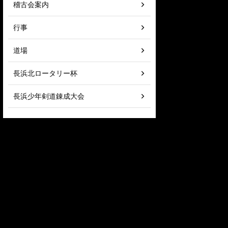
稽古会案内
行事
道場
長浜北ロータリー杯
長浜少年剣道錬成大会