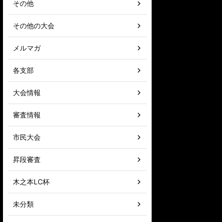
その他
その他の大会
メルマガ
各支部
大会情報
審査情報
市民大会
昇段審査
木之本LC杯
未分類