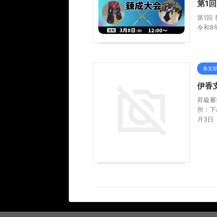
第1
第1回
令和8
各支
伊香
昇級審
所：下
月3日