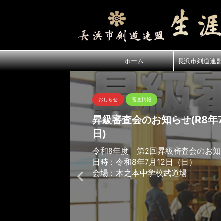
ホーム
長浜市剣道連
おしらせ
審査情報
昇級審査会のお知らせ(R8年7
日)
令和8年度 第2回昇級審査会のお
日時：令和8年7月12日（日）
会場：木之本中学校武道場