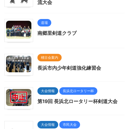
流大会
道場
南郷里剣道クラブ
稽古会案内
長浜市内少年剣道強化練習会
大会情報
長浜北ロータリー杯
第19回 長浜北ロータリー杯剣道大会
大会情報
市民大会