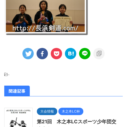
-
関連記事
大会情報
木之本LC杯
第21回 木之本LCスポーツ少年団交