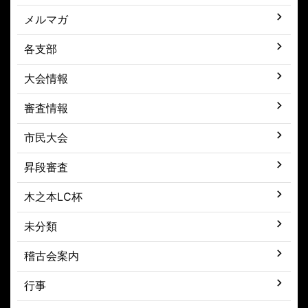
メルマガ
各支部
大会情報
審査情報
市民大会
昇段審査
木之本LC杯
未分類
稽古会案内
行事