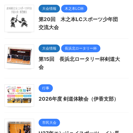
大会情報
木之本LC杯
第20回 木之本LCスポーツ少年団
交流大会
大会情報
長浜北ロータリー杯
第15回 長浜北ロータリー杯剣道大
会
行事
2026年度 剣道体験会（伊香支部）
市民大会