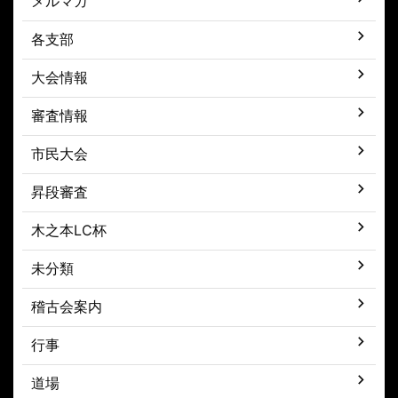
メルマガ
各支部
大会情報
審査情報
市民大会
昇段審査
木之本LC杯
未分類
稽古会案内
行事
道場