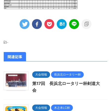
-
関連記事
大会情報
長浜北ロータリー杯
第17回 長浜北ロータリー杯剣道大
会
大会情報
木之本LC杯