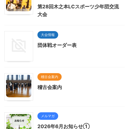
第28回木之本LCスポーツ少年団交流
大会
大会情報
団体戦オーダー表
稽古会案内
稽古会案内
メルマガ
2026年6月お知らせ①