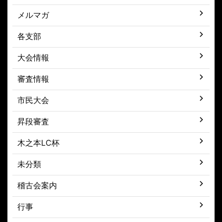
メルマガ
各支部
大会情報
審査情報
市民大会
昇段審査
木之本LC杯
未分類
稽古会案内
行事