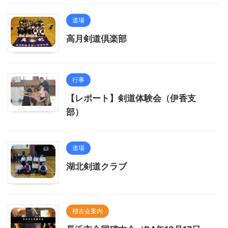
道場
高月剣道倶楽部
行事
【レポート】剣道体験会（伊香支
部）
道場
湖北剣道クラブ
稽古会案内