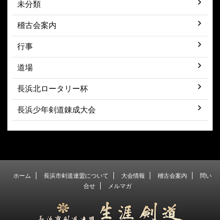
未分類
稽古会案内
行事
道場
長浜北ロータリー杯
長浜少年剣道錬成大会
ホーム
長浜市剣道連盟について
大会情報
稽古会案内
問い
合せ
メルマガ