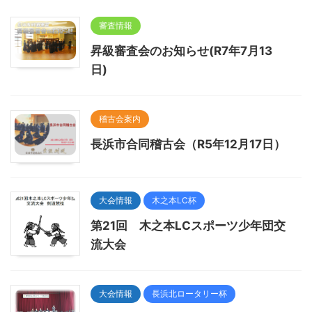
審査情報
昇級審査会のお知らせ(R7年7月13
日)
稽古会案内
長浜市合同稽古会（R5年12月17日）
大会情報
木之本LC杯
第21回 木之本LCスポーツ少年団交
流大会
大会情報
長浜北ロータリー杯