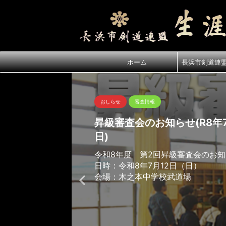
ホーム
長浜市剣道連
おしらせ
審査情報
昇級審査会のお知らせ(R8年7
日)
令和8年度 第2回昇級審査会のお
日時：令和8年7月12日（日）
会場：木之本中学校武道場