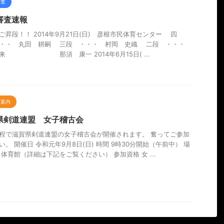
審査
審査速報
ご昇段！！ 2014年9月21日(日) 彦根市民体育センター 四
・・・ 丸田 耕嗣 三段 ・・・ 村岡 史織 二段 ・・・
来 那須 康一 2014年6月15日( ...
会案内
県剣道連盟 女子稽古会
程で滋賀県剣道連盟の女子稽古会が開催されます。 奮ってご参加
い。 開催日 令和元年9月8日(日) 時間 9時30分開始（午前中） 場
月体育館（詳細は下記をご覧ください） 参加資格 女 ...