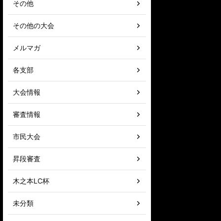
その他
その他の大会
メルマガ
各支部
大会情報
審査情報
市民大会
昇段審査
木之本LC杯
未分類