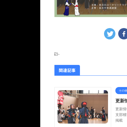
-
関連記事
その
更新
更新情報
支部稽
掲載 2