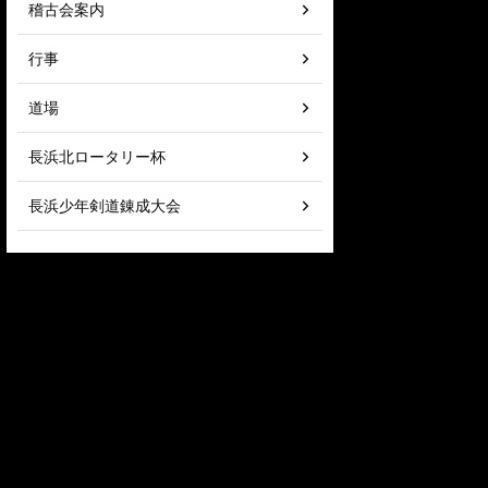
稽古会案内
行事
道場
長浜北ロータリー杯
長浜少年剣道錬成大会