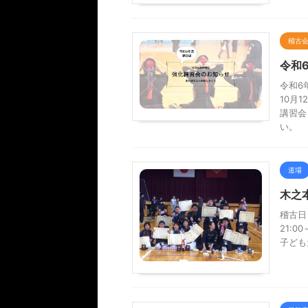
稽古
令和
令和6
10月
講習会
い。
道場
木之
稽古日
21:
子ども