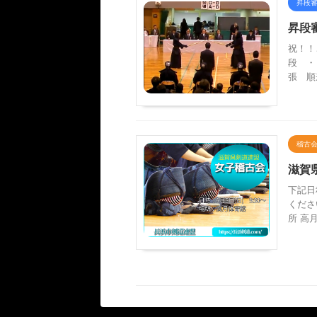
昇段
昇段
祝！！
段 
張 順
稽古
滋賀
下記日
くださ
所 高