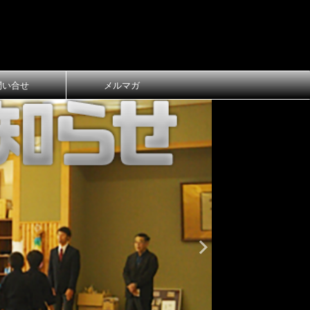
問い合せ
メルマガ
おしらせ
大
第1回 長
ご案内
第1回 長浜
令和8年3月