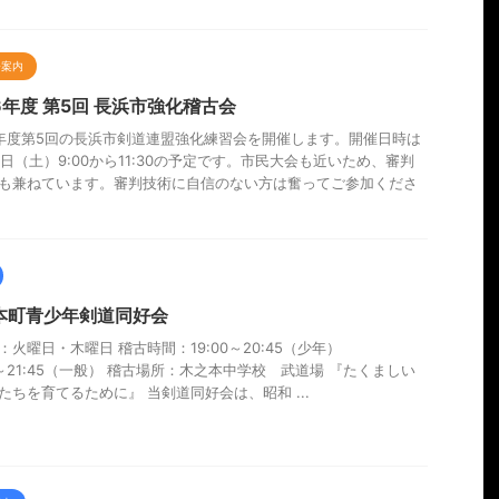
会案内
6年度 第5回 長浜市強化稽古会
年度第5回の長浜市剣道連盟強化練習会を開催します。開催日時は
12日（土）9:00から11:30の予定です。市民大会も近いため、審判
も兼ねています。審判技術に自信のない方は奮ってご参加くださ
本町青少年剣道同好会
：火曜日・木曜日 稽古時間：19:00～20:45（少年）
00～21:45（一般） 稽古場所：木之本中学校 武道場 『たくましい
たちを育てるために』 当剣道同好会は、昭和 ...