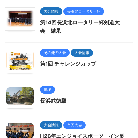
大会情報
長浜北ロータリー杯
第14回長浜北ロータリー杯剣道大
会 結果
その他の大会
大会情報
第1回 チャレンジカップ
道場
長浜武徳殿
大会情報
市民大会
H26年エンジョイスポーツ イン長