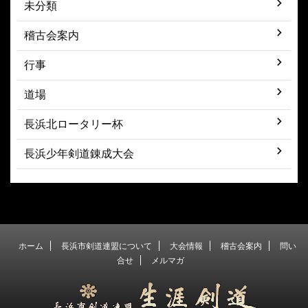
未分類
稽古会案内
行事
道場
長浜北ロータリー杯
長浜少年剣道錬成大会
ホーム
長浜市剣道連盟について
大会情報
稽古会案内
問い
合せ
メルマガ