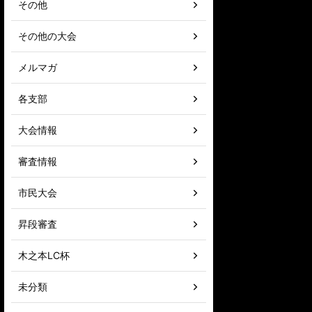
その他
その他の大会
メルマガ
各支部
大会情報
審査情報
市民大会
昇段審査
木之本LC杯
未分類