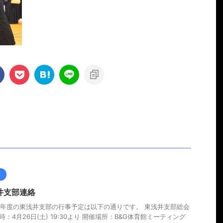
部
井支部連絡
7年度の東浅井支部の行事予定は以下の通りです。 東浅井支部総会
時：4月26日(土) 19:30より 開催場所：B&G体育館ミーティング