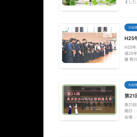
ました
大会
H2
H25
成25
勝 野
大会
第2
第21
期日：
会場：