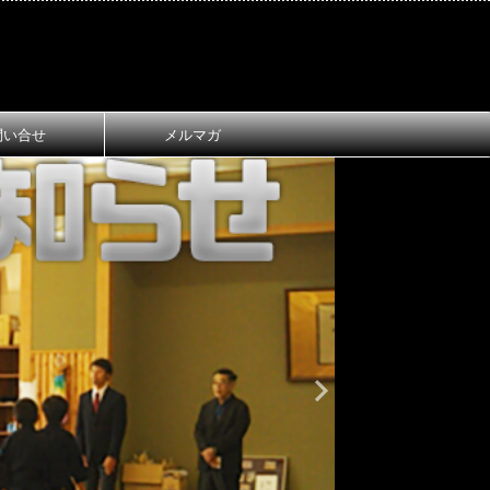
問い合せ
メルマガ
おしらせ
大
第1回 長
ご案内
第1回 長浜
令和8年3月