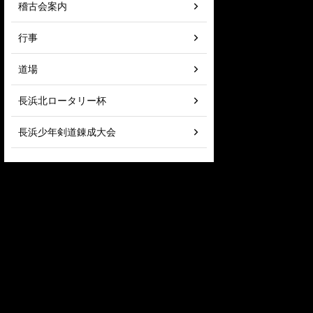
稽古会案内
行事
道場
長浜北ロータリー杯
長浜少年剣道錬成大会