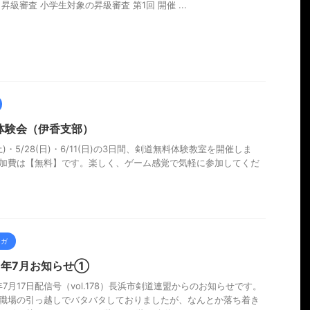
 昇級審査 小学生対象の昇級審査 第1回 開催 ...
体験会（伊香支部）
(土)・5/28(日)・6/11(日)の3日間、剣道無料体験教室を開催しま
加費は【無料】です。楽しく、ゲーム感覚で気軽に参加してくだ
マガ
26年7月お知らせ①
6年7月17日配信号（vol.178）長浜市剣道連盟からのお知らせです。
職場の引っ越しでバタバタしておりましたが、なんとか落ち着き