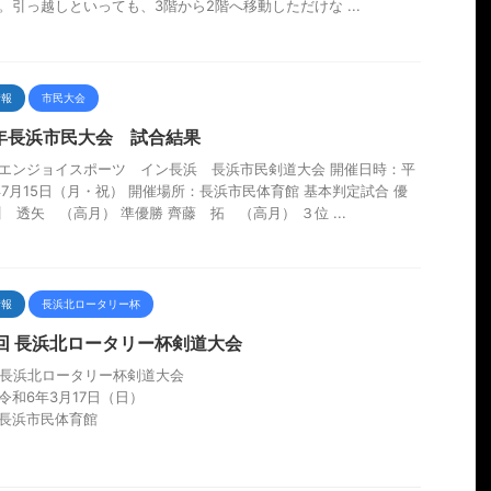
。引っ越しといっても、3階から2階へ移動しただけな ...
情報
市民大会
5年長浜市民大会 試合結果
年エンジョイスポーツ イン長浜 長浜市民剣道大会 開催日時：平
年7月15日（月・祝） 開催場所：長浜市民体育館 基本判定試合 優
川 透矢 （高月） 準優勝 齊藤 拓 （高月） ３位 ...
情報
長浜北ロータリー杯
1回 長浜北ロータリー杯剣道大会
回長浜北ロータリー杯剣道大会
令和6年3月17日（日）
長浜市民体育館