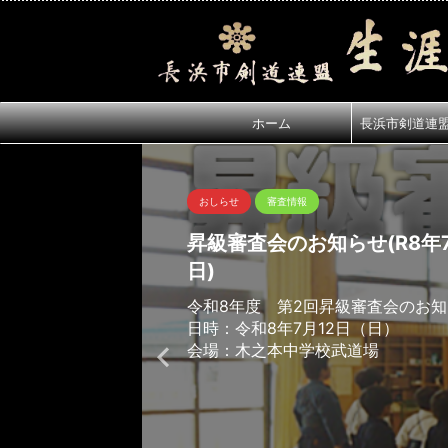
ホーム
長浜市剣道連
おしらせ
審査情報
昇級審査会のお知らせ(R8年7
日)
令和8年度 第2回昇級審査会のお
日時：令和8年7月12日（日）
会場：木之本中学校武道場