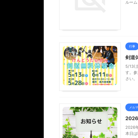
ルーム
行事
剣道
5/13
す。参
さい。
メル
20
202
本日は