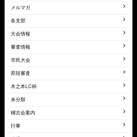
メルマガ
各支部
大会情報
審査情報
市民大会
昇段審査
木之本LC杯
未分類
稽古会案内
行事