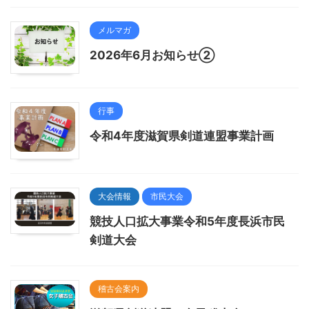
メルマガ
2026年6月お知らせ②
行事
令和4年度滋賀県剣道連盟事業計画
大会情報
市民大会
競技人口拡大事業令和5年度長浜市民
剣道大会
稽古会案内