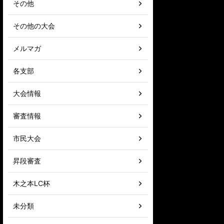
その他
その他の大会
メルマガ
各支部
大会情報
審査情報
市民大会
昇段審査
木之本LC杯
未分類