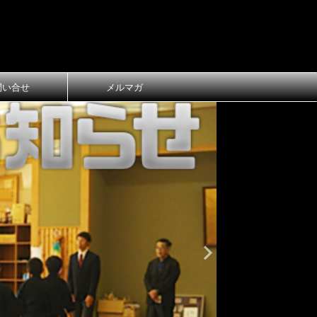
問い合せ
メルマガ
おしらせ
大
第1回 長
ご案内
第1回 長浜
令和8年3月