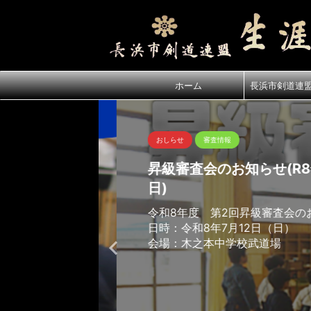
ホーム
長浜市剣道連
おしらせ
審査情報
昇級審査会のお知らせ(R8年7
日)
令和8年度 第2回昇級審査会のお
日時：令和8年7月12日（日）
会場：木之本中学校武道場