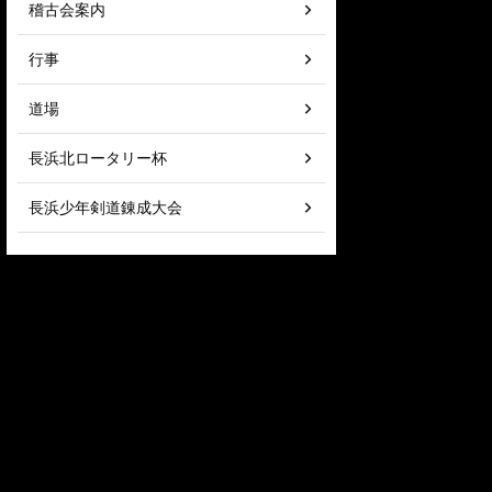
稽古会案内
行事
道場
長浜北ロータリー杯
長浜少年剣道錬成大会