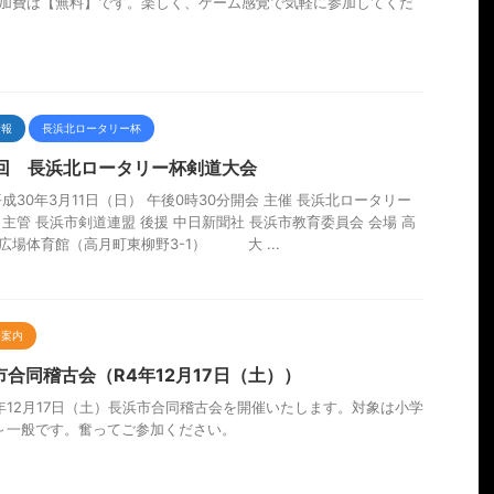
加費は【無料】です。楽しく、ゲーム感覚で気軽に参加してくだ
情報
長浜北ロータリー杯
7回 長浜北ロータリー杯剣道大会
平成30年3月11日（日） 午後0時30分開会 主催 長浜北ロータリー
 主管 長浜市剣道連盟 後援 中日新聞社 長浜市教育委員会 会場 高
広場体育館（高月町東柳野3-1） 大 ...
会案内
市合同稽古会（R4年12月17日（土））
年12月17日（土）長浜市合同稽古会を開催いたします。対象は小学
～一般です。奮ってご参加ください。