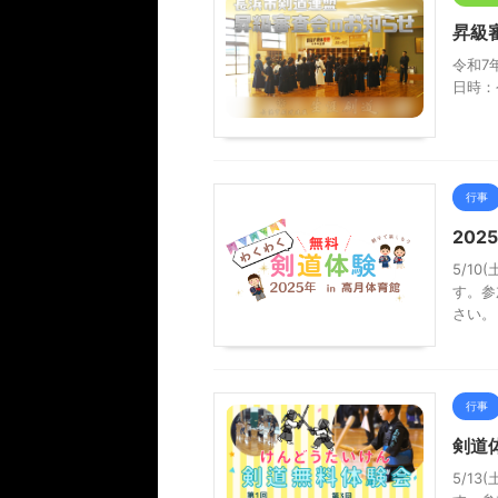
昇級
令和7
日時：
行事
20
5/10
す。参
さい。
行事
剣道
5/13