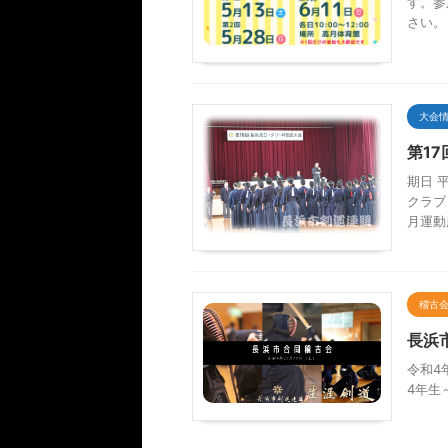
す。参
さい。
大会
第1
期日 
クラブ
月運動
稽古
長浜
令和4
4年生