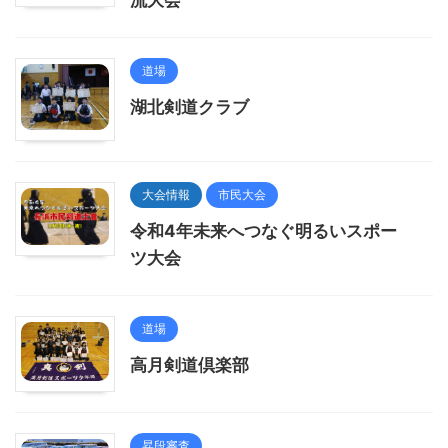
流大会
道場
湖北剣道クラブ
大会情報
市民大会
令和4年未来へつなぐ明るいスポー
ツ大会
道場
高月剣道倶楽部
昇段審査