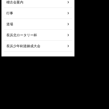
稽古会案内
行事
道場
長浜北ロータリー杯
長浜少年剣道錬成大会