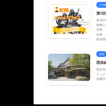
その
第1
第1回
無事に
日時 
会場 
参加資
道場
団体
長浜市
リック
金曜日 1