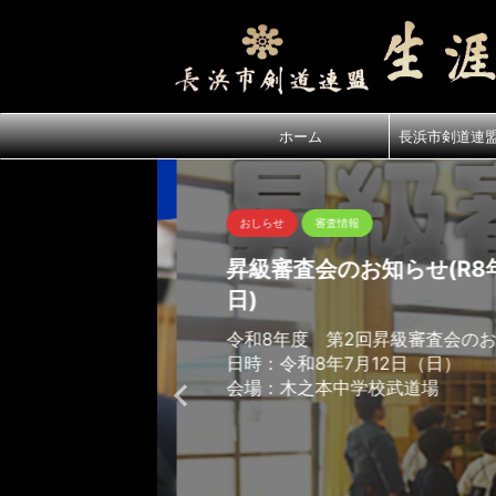
ホーム
長浜市剣道連
おしらせ
審査情報
昇級審査会のお知らせ(R8年7
日)
令和8年度 第2回昇級審査会のお
日時：令和8年7月12日（日）
会場：木之本中学校武道場