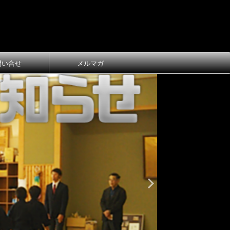
問い合せ
メルマガ
おしらせ
大
第1回 長
ご案内
第1回 長浜
令和8年3月