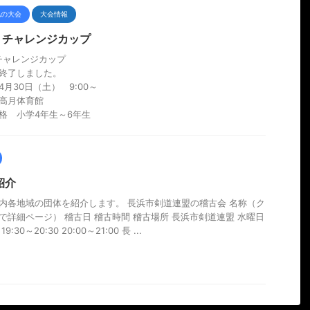
他の大会
大会情報
回 チャレンジカップ
チャレンジカップ
終了しました。
4月30日（土） 9:00～
高月体育館
格 小学4年生～6年生
紹介
内各地域の団体を紹介します。 長浜市剣道連盟の稽古会 名称（ク
で詳細ページ） 稽古日 稽古時間 稽古場所 長浜市剣道連盟 水曜日
9:30～20:30 20:00～21:00 長 ...