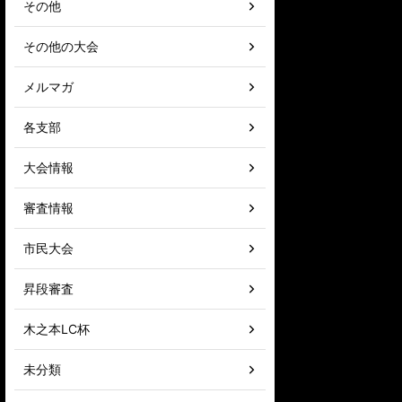
その他
その他の大会
メルマガ
各支部
大会情報
審査情報
市民大会
昇段審査
木之本LC杯
未分類