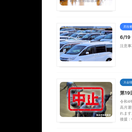
昇段
6/
注意事
大会
第1
令和4
高月運
れます
後援：