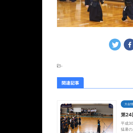
-
関連記事
大会
第2
平成3
猛暑の