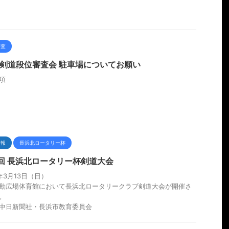
審査
19 剣道段位審査会 駐車場についてお願い
項
情報
長浜北ロータリー杯
9回 長浜北ロータリー杯剣道大会
年3月13日（日）
動広場体育館において長浜北ロータリークラブ剣道大会が開催さ
。
中日新聞社・長浜市教育委員会