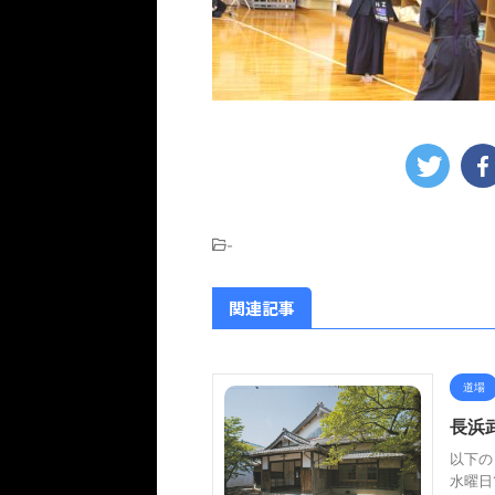
-
関連記事
道場
長浜
以下の
水曜日1