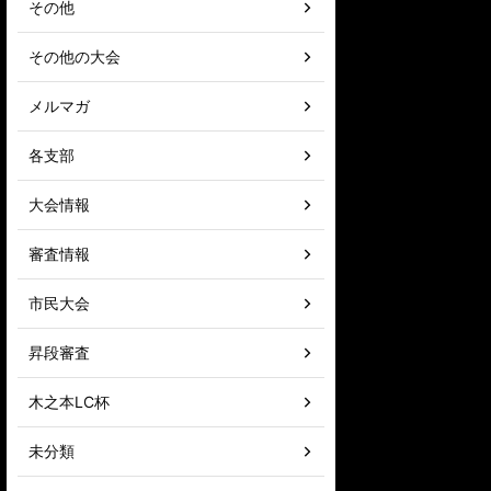
その他
その他の大会
メルマガ
各支部
大会情報
審査情報
市民大会
昇段審査
木之本LC杯
未分類