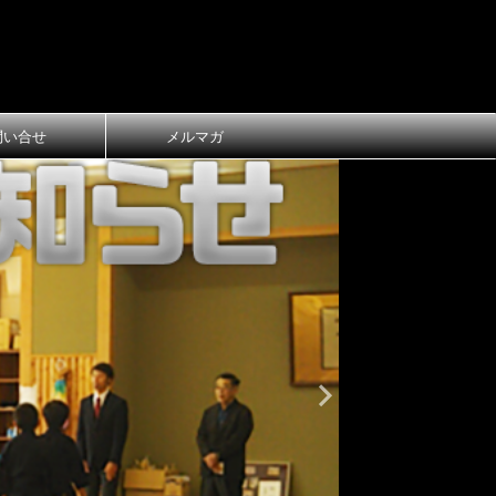
問い合せ
メルマガ
おしらせ
大
第1回 長
ご案内
第1回 長浜
令和8年3月