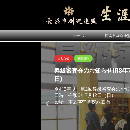
ホーム
長浜市剣道連
おしらせ
審査情報
昇級審査会のお知らせ(R8年7
日)
令和8年度 第2回昇級審査会のお
日時：令和8年7月12日（日）
会場：木之本中学校武道場