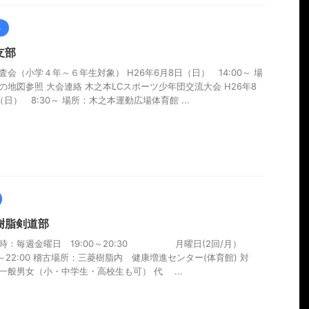
部
支部
査会（小学４年～６年生対象） H26年6月8日（日） 14:00～ 場
の地図参照 大会連絡 木之本LCスポーツ少年団交流大会 H26年8
（日） 8:30～ 場所：木之本運動広場体育館 ...
樹脂剣道部
時：毎週金曜日 19:00～20:30 月曜日(2回/月）
30～22:00 稽古場所：三菱樹脂内 健康増進センター(体育館) 対
一般男女（小・中学生・高校生も可） 代 ...