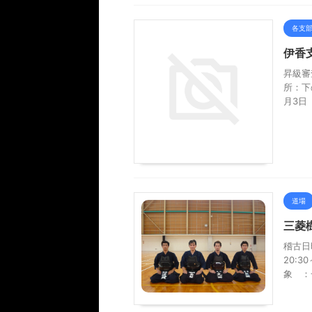
各支
伊香
昇級審
所：下
月3日
道場
三菱
稽古日
20:
象 ：