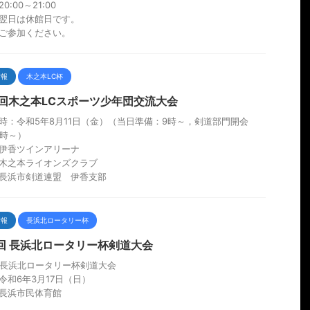
0:00～21:00
翌日は休館日です。
ご参加ください。
情報
木之本LC杯
9回木之本LCスポーツ少年団交流大会
時：令和5年8月11日（金）（当日準備：9時～，剣道部門開会
3時～）
伊香ツインアリーナ
木之本ライオンズクラブ
長浜市剣道連盟 伊香支部
情報
長浜北ロータリー杯
1回 長浜北ロータリー杯剣道大会
回長浜北ロータリー杯剣道大会
令和6年3月17日（日）
長浜市民体育館