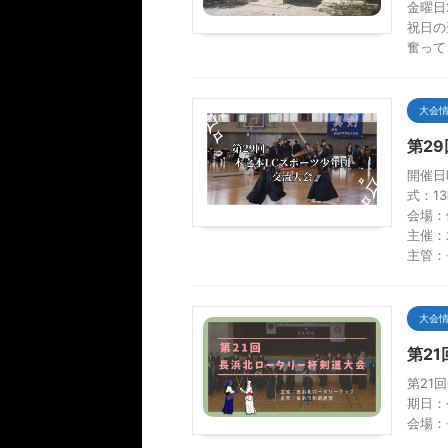
金曜日2
祝日の
奮って
大会
第2
開催日
式：1
会場：
主催：
主管：
大会
第2
第21
期日：
会場：