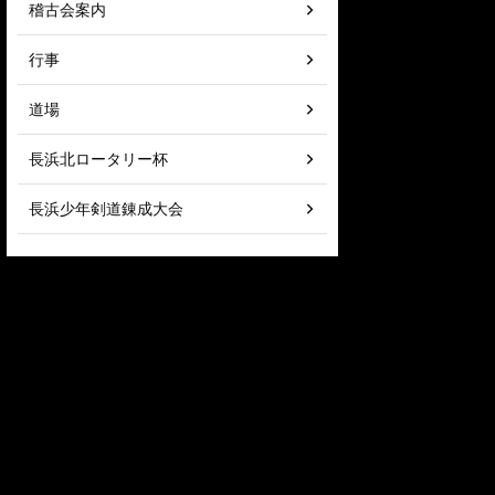
稽古会案内
行事
道場
長浜北ロータリー杯
長浜少年剣道錬成大会