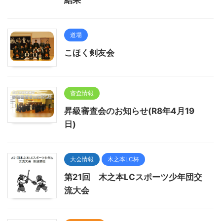
結果
道場
こほく剣友会
審査情報
昇級審査会のお知らせ(R8年4月19
日)
大会情報
木之本LC杯
第21回 木之本LCスポーツ少年団交
流大会