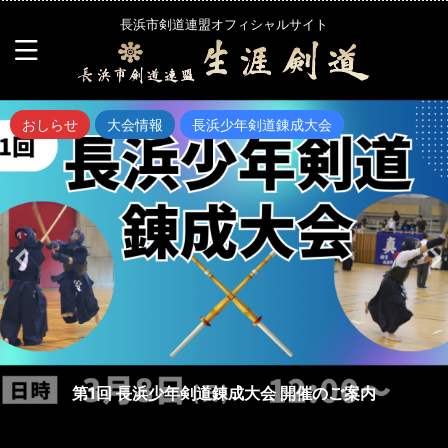
長浜市剣道連盟オフィシャルサイト
おしらせ
大会情報
長浜少年剣道錬成大会
第1回 長浜少年剣道錬成大会 開催のご案内