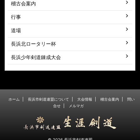
稽古会案内
行事
道場
長浜北ロータリー杯
長浜少年剣道錬成大会
ホーム
長浜市剣道連盟について
大会情報
稽古会案内
問い
合せ
メルマガ
© 2026 長浜市剣道連盟