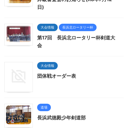
日)
大会情報
長浜北ロータリー杯
第17回 長浜北ロータリー杯剣道大
会
大会情報
団体戦オーダー表
道場
長浜武徳殿少年剣道部