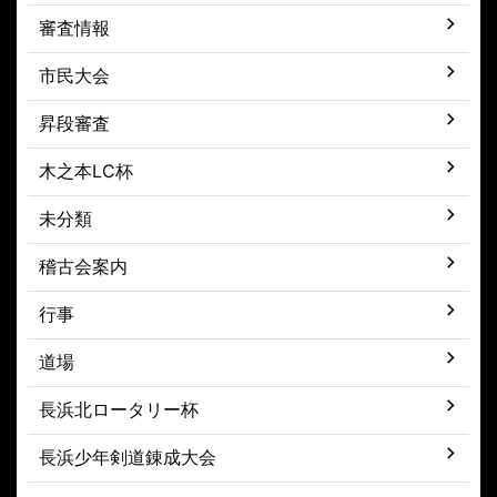
審査情報
市民大会
昇段審査
木之本LC杯
未分類
稽古会案内
行事
道場
長浜北ロータリー杯
長浜少年剣道錬成大会