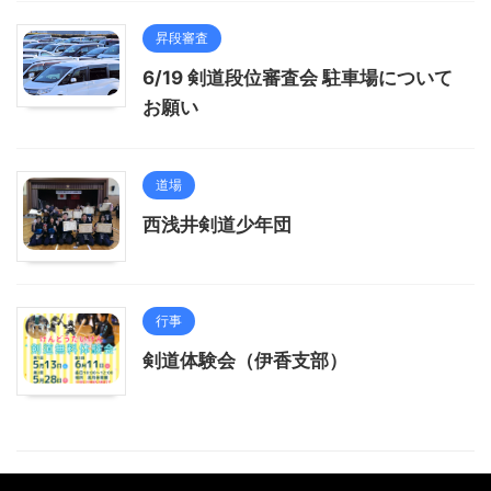
昇段審査
6/19 剣道段位審査会 駐車場について
お願い
道場
西浅井剣道少年団
行事
剣道体験会（伊香支部）