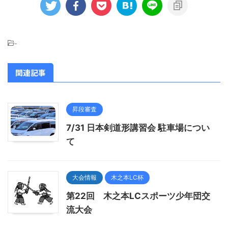
-
関連記事
昇段審査
7/31 日本剣道形講習会 駐車場につい
て
大会情報
木之本LC杯
第22回 木之本LCスポーツ少年団交
流大会