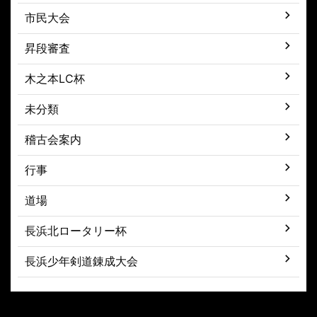
市民大会
昇段審査
木之本LC杯
未分類
稽古会案内
行事
道場
長浜北ロータリー杯
長浜少年剣道錬成大会