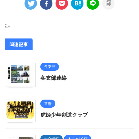
-
関連記事
各支部
各支部連絡
道場
虎姫少年剣道クラブ
大会情報
木之本LC杯