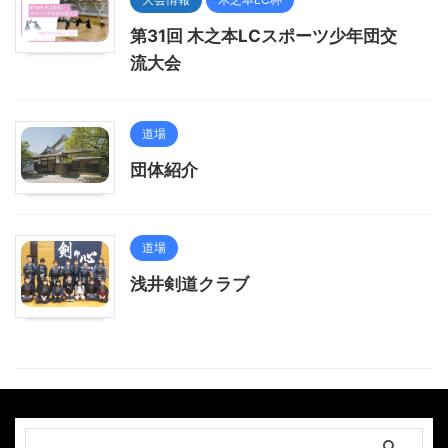
第31回 木之本LCスポーツ少年団交
流大会
道場
団体紹介
道場
浅井剣道クラブ