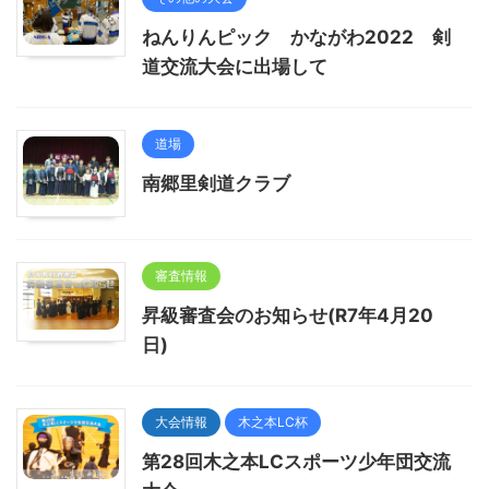
ねんりんピック かながわ2022 剣
道交流大会に出場して
道場
南郷里剣道クラブ
審査情報
昇級審査会のお知らせ(R7年4月20
日)
大会情報
木之本LC杯
第28回木之本LCスポーツ少年団交流