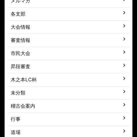
メルマガ
各支部
大会情報
審査情報
市民大会
昇段審査
木之本LC杯
未分類
稽古会案内
行事
道場