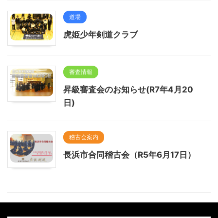
道場
虎姫少年剣道クラブ
審査情報
昇級審査会のお知らせ(R7年4月20
日)
稽古会案内
長浜市合同稽古会（R5年6月17日）