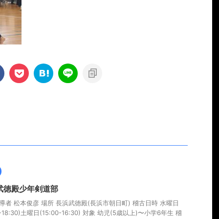
武徳殿少年剣道部
導者 松本俊彦 場所 長浜武徳殿(長浜市朝日町) 稽古日時 水曜日
00-18:30)土曜日(15:00-16:30) 対象 幼児(5歳以上)〜小学6年生 稽