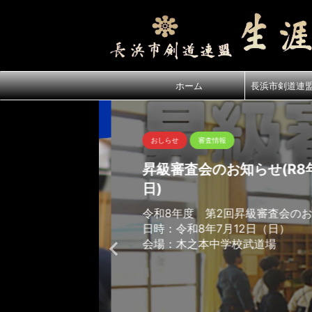
ホーム
長浜市剣道連
おしらせ
審査情報
昇級審査会のお知らせ(R8年7
日)
令和8年度 第2回昇級審査会のお
日時：令和8年7月12日（日）
会場：木之本中学校武道場