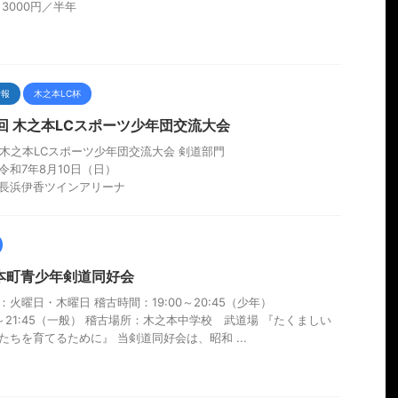
 3000円／半年
情報
木之本LC杯
1回 木之本LCスポーツ少年団交流大会
回木之本LCスポーツ少年団交流大会 剣道部門
令和7年8月10日（日）
長浜伊香ツインアリーナ
本町青少年剣道同好会
：火曜日・木曜日 稽古時間：19:00～20:45（少年）
00～21:45（一般） 稽古場所：木之本中学校 武道場 『たくましい
たちを育てるために』 当剣道同好会は、昭和 ...