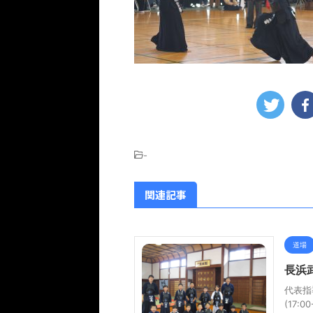
-
関連記事
道場
長浜
代表指
(17: