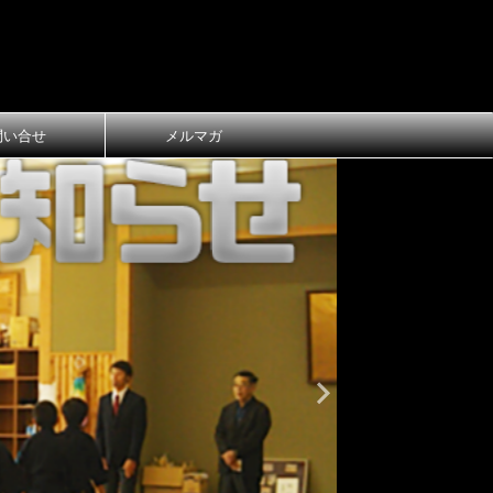
問い合せ
メルマガ
おしらせ
大
第1回 長
ご案内
第1回 長浜
令和8年3月