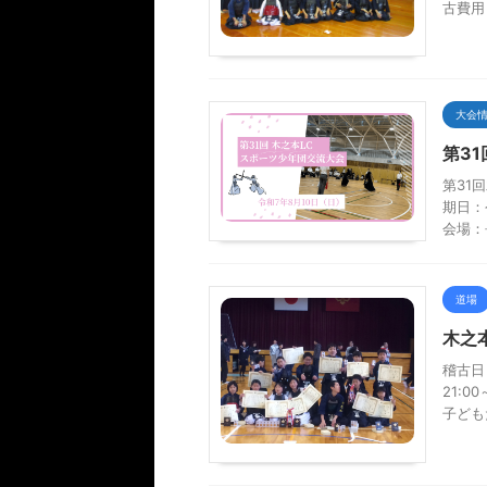
古費用
大会
第3
第31
期日：
会場：
道場
木之
稽古日
21:
子ども