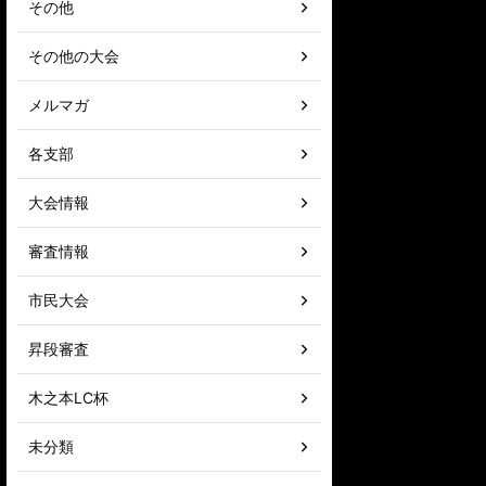
その他
その他の大会
メルマガ
各支部
大会情報
審査情報
市民大会
昇段審査
木之本LC杯
未分類