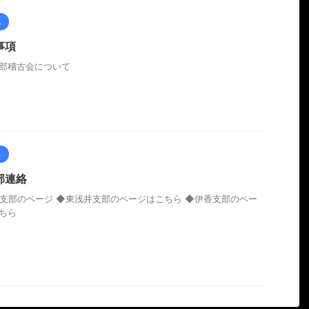
他
事項
部稽古会について
部
部連絡
支部のページ ◆東浅井支部のページはこちら ◆伊香支部のペー
ちら