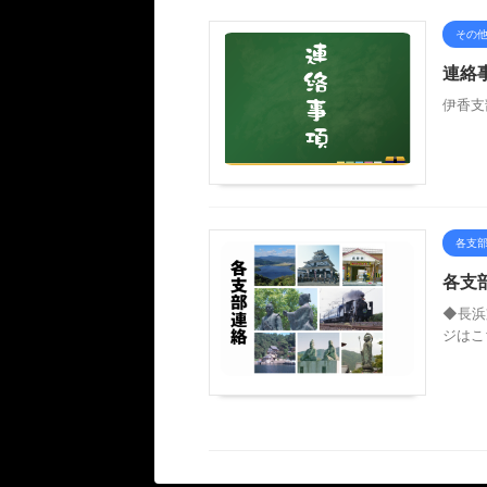
その
連絡
伊香支
各支
各支
◆長浜
ジはこ