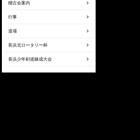
稽古会案内
行事
道場
長浜北ロータリー杯
長浜少年剣道錬成大会