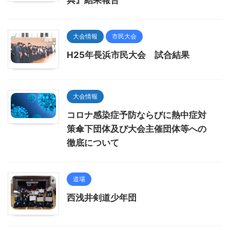
典』結果報告
大会情報
市民大会
H25年長浜市民大会 試合結果
大会情報
コロナ感染症予防ならびに熱中症対
策傘下団体及び大会主催団体等への
徹底について
道場
西浅井剣道少年団