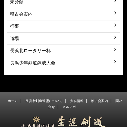
未分類
稽古会案内
行事
道場
長浜北ロータリー杯
長浜少年剣道錬成大会
ホーム
長浜市剣道連盟について
大会情報
稽古会案内
問い
合せ
メルマガ