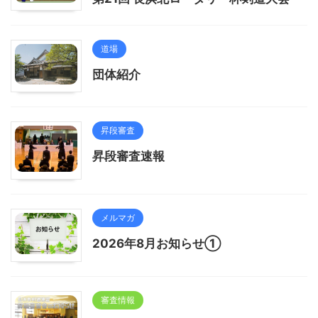
道場
団体紹介
昇段審査
昇段審査速報
メルマガ
2026年8月お知らせ①
審査情報